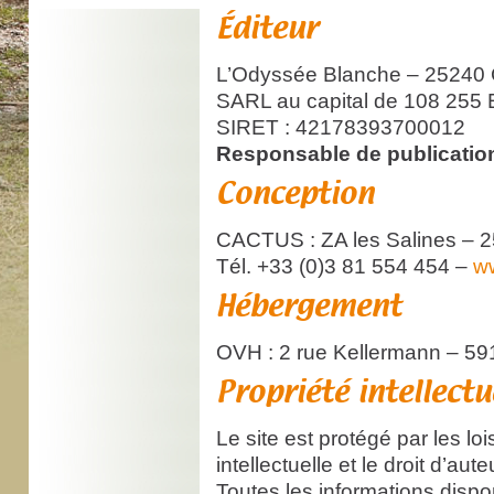
Éditeur
L’Odyssée Blanche – 2524
SARL au capital de 108 255 
SIRET : 42178393700012
Responsable de publicatio
Conception
Abon
Des ta
CACTUS : ZA les Salines – 2
des an
Tél. +33 (0)3 81 554 454 –
w
Hébergement
OVH : 2 rue Kellermann – 59
Propriété intellectu
Le site est protégé par les loi
intellectuelle et le droit d’aut
Toutes les informations dispo