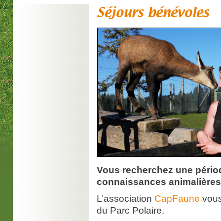
Séjours bénévoles
Abon
Des ta
des an
Vous recherchez une périod
connaissances animalière
L’association
CapFaune
vous
du Parc Polaire.