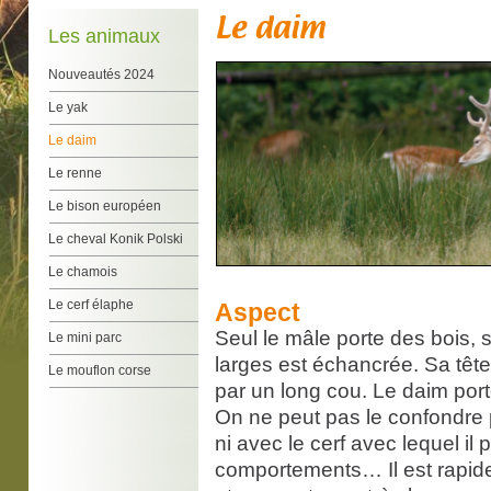
Le daim
Les animaux
Nouveautés 2024
Le yak
Le daim
Le renne
Abon
Le bison européen
Des ta
Le cheval Konik Polski
des an
Le chamois
Le cerf élaphe
Aspect
Seul le mâle porte des bois, 
Le mini parc
larges est échancrée. Sa têt
Le mouflon corse
par un long cou. Le daim por
On ne peut pas le confondre 
ni avec le cerf avec lequel i
comportements… Il est rapide