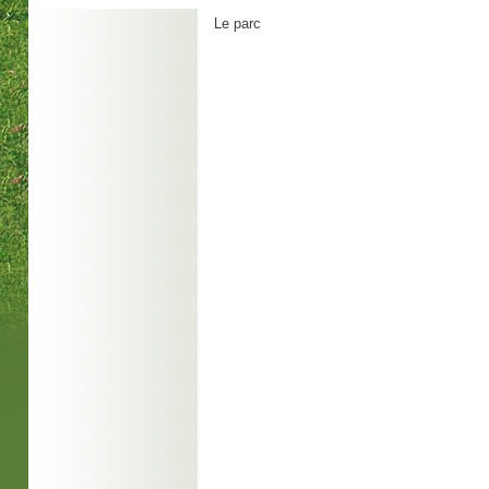
Le parc
Abon
Des ta
des an