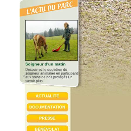
Abonnement annuel
s
Des tarifs avantageux pour profit
Soigneur d'un matin
des animaux en toutes saisons
 faire
Découvrez le quotidien du
ous les
soigneur animalier en participant
rc Polaire… et
aux soins de nos protégés En
savoir plus
ACTUALITÉ
DOCUMENTATION
PRESSE
BÉNÉVOLAT